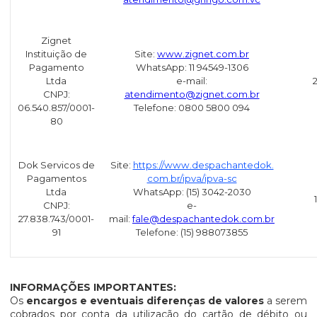
Zignet
Instituição de
Site:
www.zignet.com.br
Pagamento
WhatsApp: 11 94549-1306
Ltda
e-mail:
CNPJ:
atendimento@zignet.com.br
06.540.857/0001-
Telefone: 0800 5800 094
80
Dok Servicos de
Site:
https://www.despachantedok.
Pagamentos
com.br/ipva/ipva-sc
Ltda
WhatsApp: (15) 3042-2030
CNPJ:
e-
27.838.743/0001-
mail:
fale@despachantedok.com.br
91
Telefone: (15) 988073855
INFORMAÇÕES IMPORTANTES:
Os
encargos e eventuais diferenças de valores
a serem
cobrados por conta da utilização do cartão de débito ou