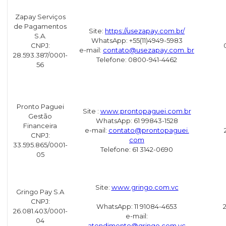
Zapay Serviços
de Pagamentos
Site:
https://usezapay.com.br/
S.A.
WhatsApp: +55(11)4949-5983
CNPJ:
e-mail:
contato@usezapay.com.
br
28.593.387/0001-
Telefone: 0800-941-4462
56
Pronto Paguei
Site :
www.prontopaguei.com.br
Gestão
WhatsApp: 61 99843-1528
Financeira
e-mail:
contato@prontopaguei.
CNPJ:
com
33.595.865/0001-
Telefone: 61 3142-0690
05
Site:
www.gringo.com.vc
Gringo Pay S.A
CNPJ:
WhatsApp: 11 91084-4653
26.081.403/0001-
e-mail:
04
atendimento@gringo.com.vc