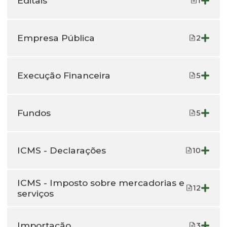
Editais
1
Empresa Pública
2
Execução Financeira
5
Fundos
5
ICMS - Declarações
10
ICMS - Imposto sobre mercadorias e
12
serviços
Importação
3