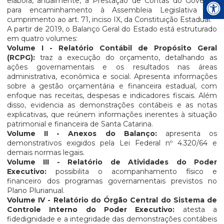
elabora, anualmente, a Prestação de Contas do Governo,
para encaminhamento à Assembleia Legislativa em
cumprimento ao art. 71, inciso IX, da Constituição Estadual.
A partir de 2019, o Balanço Geral do Estado está estruturado
em quatro volumes:
Volume I - Relatório Contábil de Propósito Geral
(RCPG):
traz a execução do orçamento, detalhando as
ações governamentais e os resultados nas áreas
administrativa, econômica e social. Apresenta informações
sobre a gestão orçamentária e financeira estadual, com
enfoque nas receitas, despesas e indicadores fiscais. Além
disso, evidencia as demonstrações contábeis e as notas
explicativas, que reúnem informações inerentes à situação
patrimonial e financeira de Santa Catarina.
Volume II - Anexos do Balanço:
apresenta os
demonstrativos exigidos pela Lei Federal nº 4.320/64 e
demais normas legais.
Volume III - Relatório de Atividades do Poder
Executivo:
possibilita o acompanhamento físico e
financeiro dos programas governamentais previstos no
Plano Plurianual.
Volume IV - Relatório do Órgão Central do Sistema de
Controle Interno do Poder Executivo:
atesta a
fidedignidade e a integridade das demonstrações contábeis