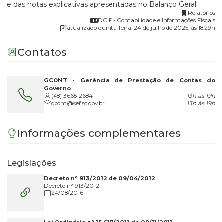
e das notas explicativas apresentadas no Balanço Geral.
Relatórios
DCIF - Contabilidade e Informações Fiscais
atualizado quinta-feira, 24 de julho de 2025, às 18:29h
Contatos
GCONT - Gerência de Prestação de Contas do
Governo
(48) 3665-2684
13h às 19h
gcont@sef.sc.gov.br
13h às 19h
Informações complementares
Legislações
Decreto n° 913/2012 de 09/04/2012
Decreto
n° 913
/2012
24/08/2016
Lei Ordinária n° 15.617/2011 de 09/11/2011