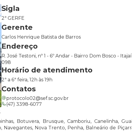
Sigla
2ª GERFE
Gerente
Carlos Henrique Batista de Barros
Endereço
R. José Testoni, nº 1 - 6º Andar - Bairro Dom Bosco - Itaj
098
Horário de atendimento
2ª a 6ª feira, 12h às 19h
Contatos
protocolo02@sef.sc.gov.br
(47) 3398-6077
s
binhas, Botuvera, Brusque, Camboriu, Canelinha, Guab
o, Navegantes, Nova Trento, Penha, Balneário de Piçarra