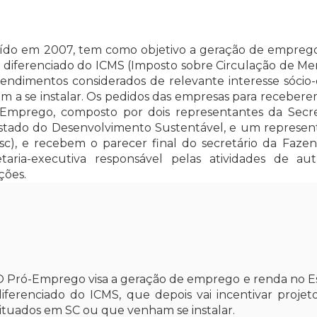
ído em 2007, tem como objetivo a geração de emprego e
 diferenciado do ICMS (Imposto sobre Circulação de Mer
eendimentos considerados de relevante interesse sócio
 a se instalar. Os pedidos das empresas para receberem
Emprego, composto por dois representantes da Secre
Estado do Desenvolvimento Sustentável, e um represent
sc), e recebem o parecer final do secretário da Faze
aria-executiva responsável pelas atividades de au
ções.
O Pró-Emprego visa a geração de emprego e renda no Es
diferenciado do ICMS, que depois vai incentivar projet
situados em SC ou que venham se instalar.