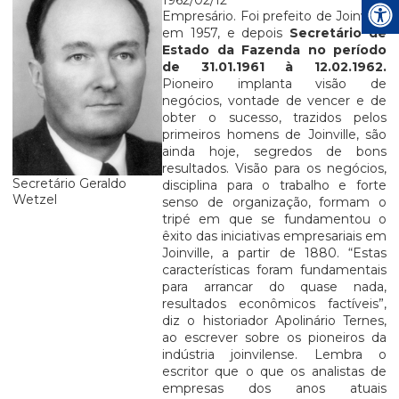
Empresário. Foi prefeito de Joinville,
em 1957, e depois
Secretário de
Estado da Fazenda no período
de 31.01.1961 à 12.02.1962.
Pioneiro implanta visão de
negócios, vontade de vencer e de
obter o sucesso, trazidos pelos
primeiros homens de Joinville, são
ainda hoje, segredos de bons
resultados. Visão para os negócios,
Secretário
Geraldo
disciplina para o trabalho e forte
Wetzel
senso de organização, formam o
tripé em que se fundamentou o
êxito das iniciativas empresariais em
Joinville, a partir de 1880. “Estas
características foram fundamentais
para arrancar do quase nada,
resultados econômicos factíveis”,
diz o historiador Apolinário Ternes,
ao escrever sobre os pioneiros da
indústria joinvilense. Lembra o
escritor que o que os analistas de
empresas dos anos atuais