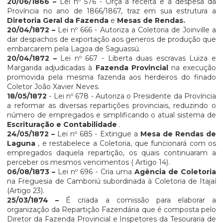
20/06/1866 –
Lei nº 576 - Orça a receita e a despesa da
Província no ano de 1866/1867, traz em sua estrutura a
Diretoria Geral da Fazenda
e
Mesas de Rendas.
20/04/1872
–
Lei nº 666 - Autoriza a Coletoria de Joinville a
dar despachos de exportação aos generos de produção que
embarcarem pela Lagoa de Saguassú.
20/04/1872
–
Lei nº 667 - Liberta duas escravas Luiza e
Margarida adjudicadas à
Fazenda Provincial
na execução
promovida pela mesma fazenda aos herdeiros do finado
Coletor João Xavier Neves.
18/05/1872
- Lei nº 678 - Autoriza o Presidente da Província
a reformar as diversas repartições provinciais, reduzindo o
número de empregados e simplificando o atual sistema de
Escrituração e Contabilidade
.
24/05/1872 –
Lei nº 685 - Extingue a
Mesa de Rendas de
Laguna
, e restabelece a Coletoria, que funcionará com os
empregados daquela repartição, os quais continuaram a
perceber os mesmos vencimentos ( Artigo 14).
06/08/1873
–
Lei nº 696 - Cria uma
Agência de Coletoria
na Freguesia de Camboriú subordinada à Coletoria de Itajaí
(Artigo 23).
25/03/1874
–
É criada a comissão para elaborar a
organização da Repartição Fazendária que é composta pelo
Diretor da Fazenda Provincial e Inspetores da Tesouraria de