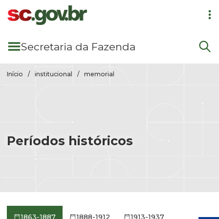
Pular para conteúdo principal
Secretaria
da Fazenda
Início
institucional
memorial
Períodos históricos
1863-1887
1888-1912
1913-1937